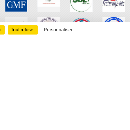
r
Tout refuser
Personnaliser
arte cookies
Gestion des cookies
s légales
Signaler un contenu inapproprié