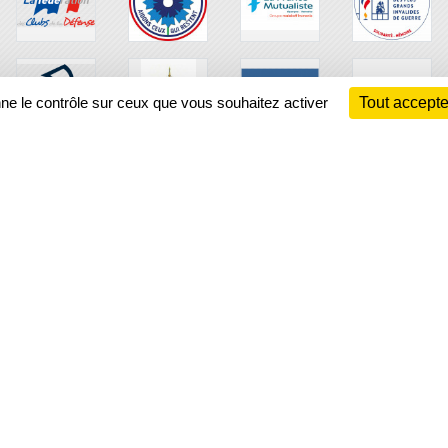
nne le contrôle sur ceux que vous souhaitez activer
Tout accepte
Ch
Information