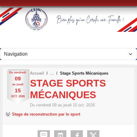
Panneau de gestion des cookies
Du
vendredi
Accueil
Stage Sports Mécaniques
09
STAGE SPORTS
au
jeudi
15
MÉCANIQUES
OCT.
2026
Du
vendredi
09
au
jeudi
15
oct.
2026
Stage de reconstruction par le sport