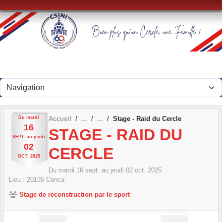
Panneau de gestion des cookies
Du
mardi
Accueil
Stage - Raid du Cercle
16
STAGE - RAID DU
SEPT.
au
jeudi
02
CERCLE
OCT.
2025
Du
mardi
16
sept.
au
jeudi
02
oct.
2025
Lieu :
20135
Conca
Stage de reconstruction par le sport