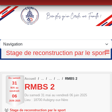
Panneau de gestion des cookies
Stage de reconstruction par le sport
Du
samedi
Accueil
RMBS 2
31
RMBS 2
MAI
au
vendredi
Du
samedi
31
mai
au
vendredi
06
juin
2025
06
Lieu :
18700
Aubigny-sur-Nère
JUIN
2025
Stage de reconstruction par le sport