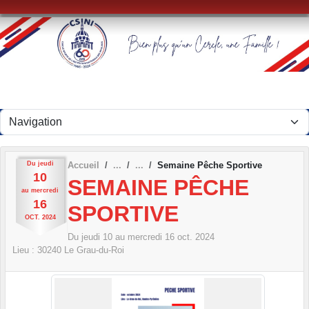
Panneau de gestion des cookies
Du
jeudi
Accueil
Semaine Pêche Sportive
10
SEMAINE PÊCHE
au
mercredi
16
SPORTIVE
OCT.
2024
Du
jeudi
10
au
mercredi
16
oct.
2024
Lieu :
30240
Le Grau-du-Roi