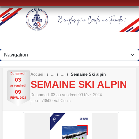
Panneau de gestion des cookies
Du
samedi
Accueil
Semaine Ski alpin
03
SEMAINE SKI ALPIN
au
vendredi
09
Du
samedi
03
au
vendredi
09
févr.
2024
FÉVR.
2024
Lieu :
73500
Val-Cenis