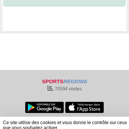
SPORTS
REGIONS
70594
visites
Charte cookies
Gestion des cookies
Ce site utilise des cookies et vous donne le contrôle sur ceux
Informations légales
Signaler un contenu inapproprié
que vous souhaitez activer