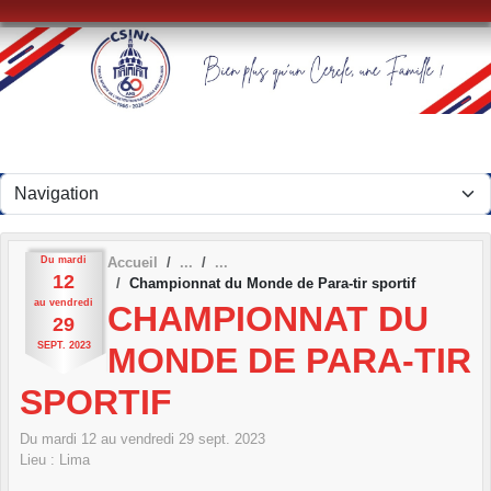
Panneau de gestion des cookies
Du
mardi
Accueil
12
Championnat du Monde de Para-tir sportif
au
vendredi
CHAMPIONNAT DU
29
SEPT.
2023
MONDE DE PARA-TIR
SPORTIF
Du
mardi
12
au
vendredi
29
sept.
2023
Lieu :
Lima